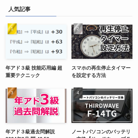
(2)
人気記事
(4)
(1)
年アド３級 技能応用編 超
スマホの再生停止タイマー
重要テクニック
を設定する方法
年アド３級過去問解説
ノートパソコンのバッテリ