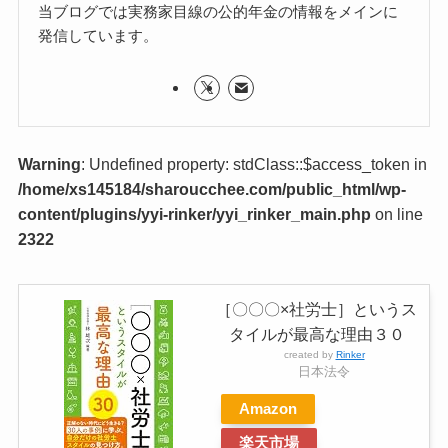
当ブログでは実務家目線の公的年金の情報をメインに
発信しています。
Warning
: Undefined property: stdClass::$access_token in
/home/xs145184/sharoucchee.com/public_html/wp-
content/plugins/yyi-rinker/yyi_rinker_main.php
on line
2322
［〇〇〇×社労士］というス
タイルが最高な理由３０
created by
Rinker
日本法令
Amazon
楽天市場