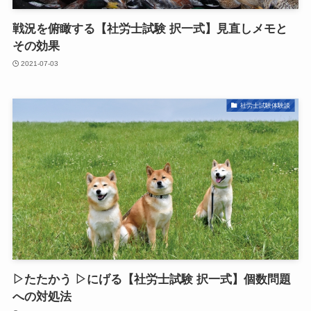
戦況を俯瞰する【社労士試験 択一式】見直しメモと
その効果
2021-07-03
社労士試験体験談
▷たたかう ▷にげる【社労士試験 択一式】個数問題
への対処法