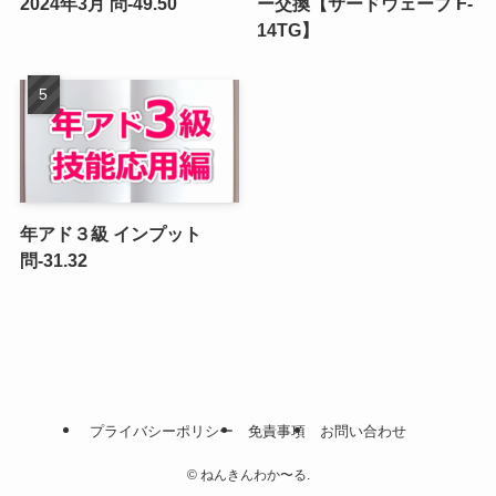
2024年3月 問-49.50
ー交換【サードウェーブ F-
14TG】
年アド３級 インプット
問-31.32
プライバシーポリシー
免責事項
お問い合わせ
©
ねんきんわか〜る.