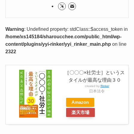
Warning
: Undefined property: stdClass::$access_token in
/home/xs145184/sharoucchee.com/public_html/wp-
content/plugins/yyi-rinker/yyi_rinker_main.php
on line
2322
［〇〇〇×社労士］というス
タイルが最高な理由３０
created by
Rinker
日本法令
Amazon
楽天市場