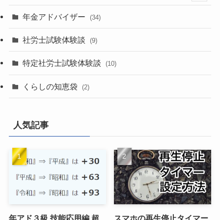
(1)
年金アドバイザー
(34)
(1)
社労士試験体験談
(9)
(1)
特定社労士試験体験談
(10)
(6)
くらしの知恵袋
(2)
(2)
(2)
人気記事
(4)
(1)
年アド３級 技能応用編 超
スマホの再生停止タイマー