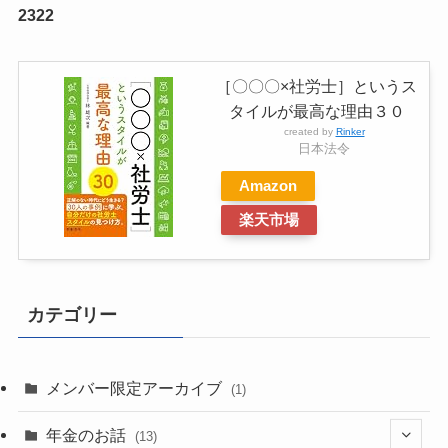
2322
［〇〇〇×社労士］というス
タイルが最高な理由３０
created by
Rinker
日本法令
Amazon
楽天市場
カテゴリー
メンバー限定アーカイブ
(1)
年金のお話
(13)