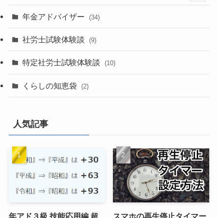
(1)
年金アドバイザー
(34)
(1)
社労士試験体験談
(9)
(1)
特定社労士試験体験談
(10)
(6)
くらしの知恵袋
(2)
(2)
(2)
人気記事
(4)
(1)
年アド３級 技能応用編 超
スマホの再生停止タイマー