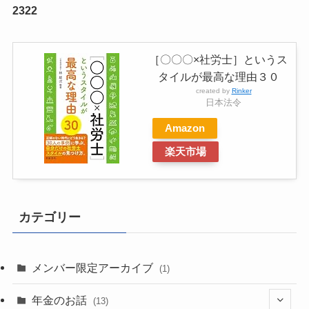
2322
［〇〇〇×社労士］というス
タイルが最高な理由３０
created by
Rinker
日本法令
Amazon
楽天市場
カテゴリー
メンバー限定アーカイブ
(1)
年金のお話
(13)