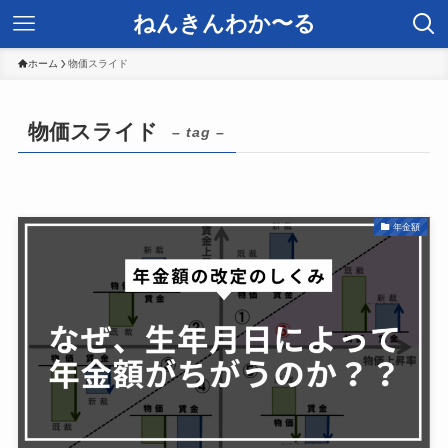
ねんきんわか〜る
ホーム
物価スライド
物価スライド
– tag –
年金額