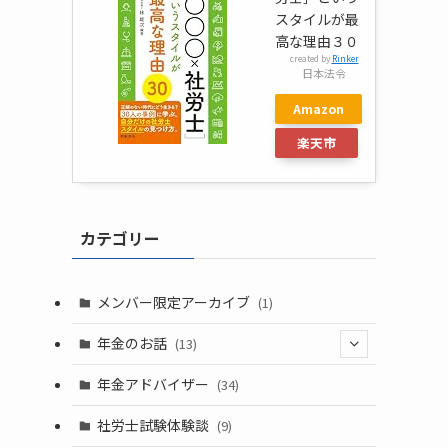
スタイルが最
高な理由３０
created by
Rinker
日本法令
Amazon
楽天市
場
カテゴリー
メンバー限定アーカイブ
(1)
年金のお話
(13)
(1)
年金アドバイザー
(34)
(1)
社労士試験体験談
(9)