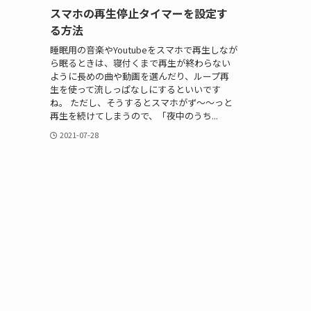
スマホの再生停止タイマーを設定す
る方法
睡眠用の音楽やYoutubeをスマホで再生しなが
ら眠るときは、寝付くまで再生が終わらない
ように長めの曲や動画を選んだり、ループ再
生を使って流しっぱなしにするといいです
ね。 ただし、そうするとスマホがず～～っと
再生を続けてしまうので、「夜中のうち...
2021-07-28