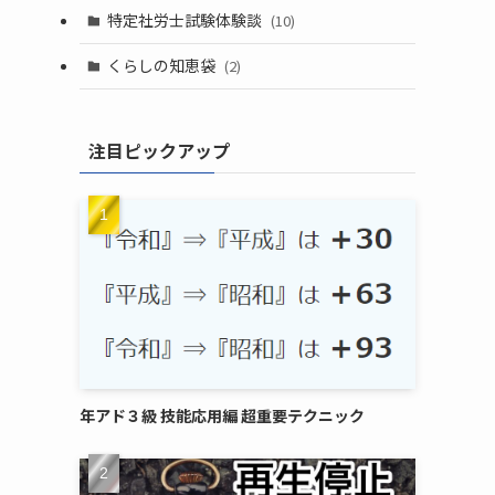
(1)
特定社労士試験体験談
(10)
(6)
くらしの知恵袋
(2)
(2)
(2)
注目ピックアップ
(4)
(1)
年アド３級 技能応用編 超重要テクニック