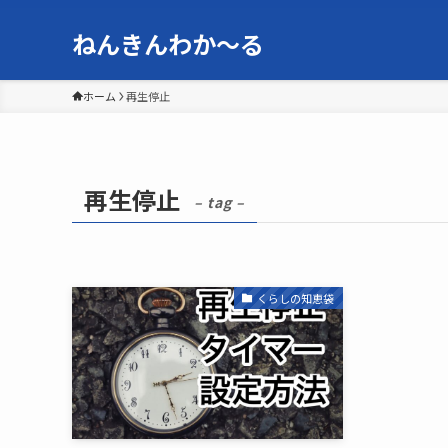
ねんきんわか〜る
ホーム
再生停止
再生停止
– tag –
くらしの知恵袋